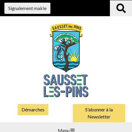
Signalement mairie
Démarches
S'abonner à la
Newsletter
Menu