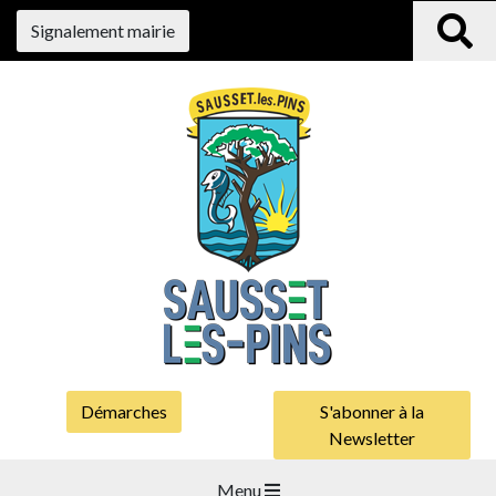
Signalement mairie
Démarches
S'abonner à la
Newsletter
Menu