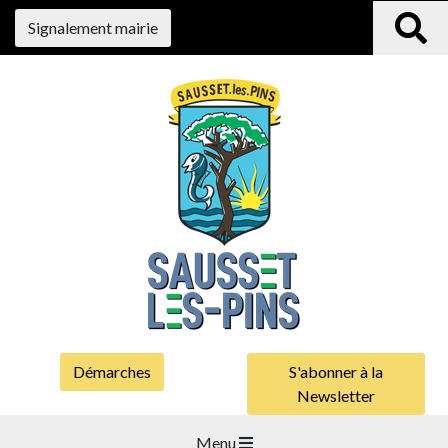
Signalement mairie
Démarches
S'abonner à la
Newsletter
Menu