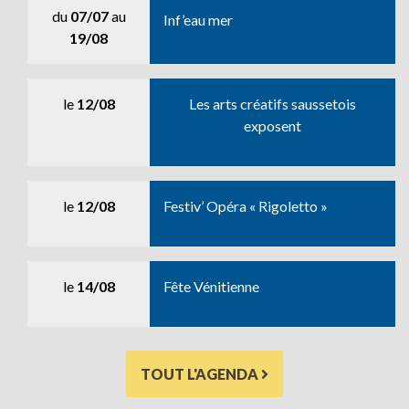
du
07/07
au
Inf’eau mer
19/08
le
12/08
Les arts créatifs saussetois
exposent
le
12/08
Festiv’ Opéra « Rigoletto »
le
14/08
Fête Vénitienne
TOUT L'AGENDA