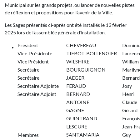
Municipal sur les grands projets, ou lancer de nouvelles pistes
de réflexion et propositions pour l’avenir de la Ville.
Les Sages présentés ci-après ont été installés le 13 février
2025 lors de l’assemblée générale d’installation.
Président
CHEVEREAU
Domini
Vice-Présidente
TIEBOT-BOLLENGIER
Laurenc
Vice Président
WILSHIRE
William
Secrétaire
BOURGUIGNON
Marilyn
Secrétaire
JAEGER
Bernard
Secrétaire Adjointe
FERAUD
Josy
Secrétaire Adjoint
BERNARD
Henri
ANTOINE
Claude
GAGNE
Gérard
GUINTRAND
Françoi
LESCURE
Jean-Fr
SANTAMARIA
Guy
Membres