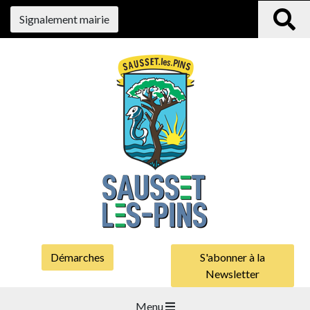
Signalement mairie
Démarches
S'abonner à la
Newsletter
Menu