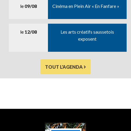
le
09/08
Cinéma en Plein Air « En Fanfare »
le
12/08
Les arts créatifs saussetois
exposent
TOUT L'AGENDA