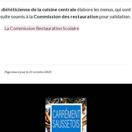
a
diététicienne de la cuisine centrale
élabore les menus, qui sont
suite soumis à la
Commission des restauration
pour validation.
La Commission Restauration Scolaire
Page mise à jour le 21 octobre 2025