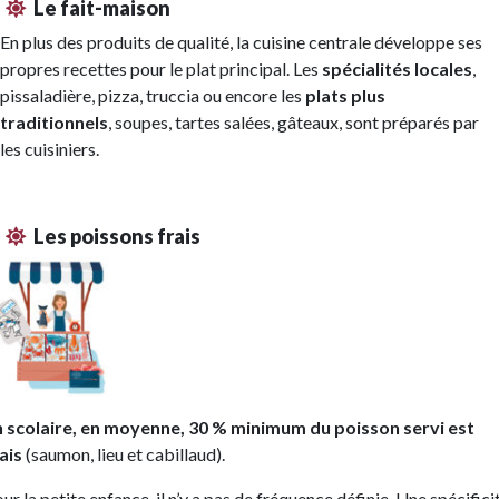
Le fait-maison
En plus des produits de qualité, la cuisine centrale développe ses
propres recettes pour le plat principal. Les
spécialités locales
,
pissaladière, pizza, truccia ou encore les
plats plus
traditionnels
, soupes, tartes salées, gâteaux, sont préparés par
les cuisiniers.
Les poissons frais
n scolaire, en moyenne, 30 % minimum du poisson servi est
ais
(saumon, lieu et cabillaud).
ur la petite enfance, il n’y a pas de fréquence définie. Une spécifici