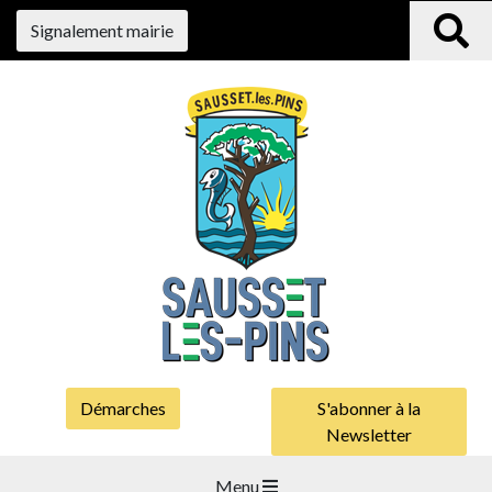
Signalement mairie
Démarches
S'abonner à la
Newsletter
Menu