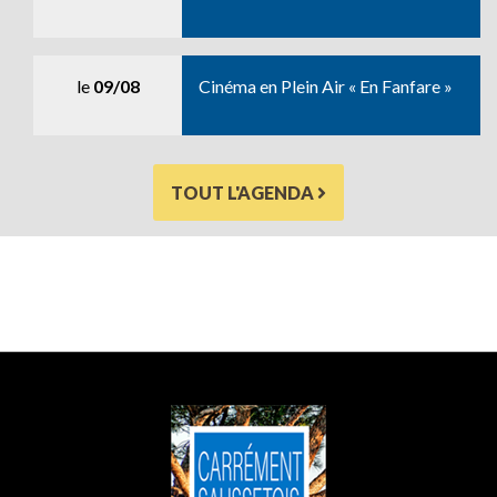
le
09/08
Cinéma en Plein Air « En Fanfare »
TOUT L'AGENDA