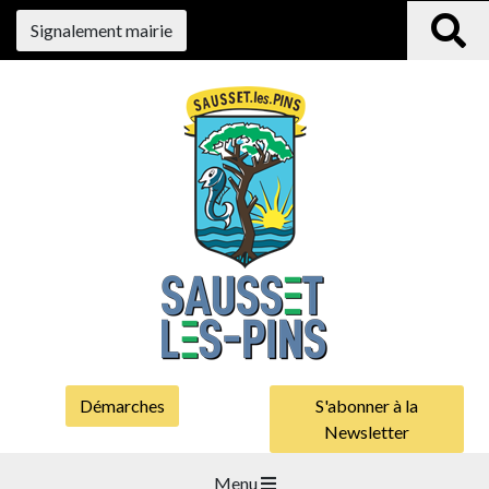
Signalement mairie
Démarches
S'abonner à la
Newsletter
Menu