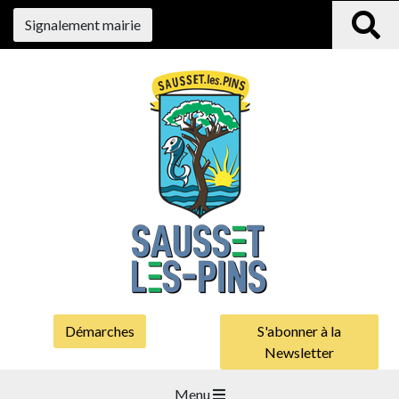
Signalement mairie
Démarches
S'abonner à la
Newsletter
Menu