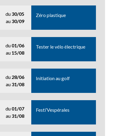
du
30/05
Zéro plastique
au
30/09
du
01/06
Tester le vélo électrique
au
15/08
du
28/06
Initiation au golf
au
31/08
du
01/07
Festi’Vespérales
au
31/08