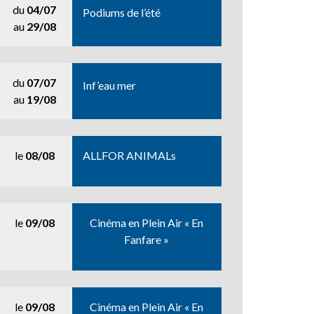
du
04/07
Podiums de l’été
au
29/08
du
07/07
Inf’eau mer
au
19/08
le
08/08
ALLFOR ANIMALs
le
09/08
Cinéma en Plein Air « En
Fanfare »
le
09/08
Cinéma en Plein Air « En