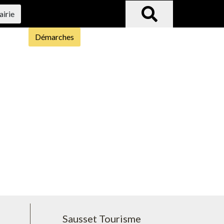
airie
Démarches
Sausset Tourisme