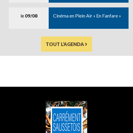
le
09/08
Cinéma en Plein Air « En Fanfare »
TOUT L'AGENDA