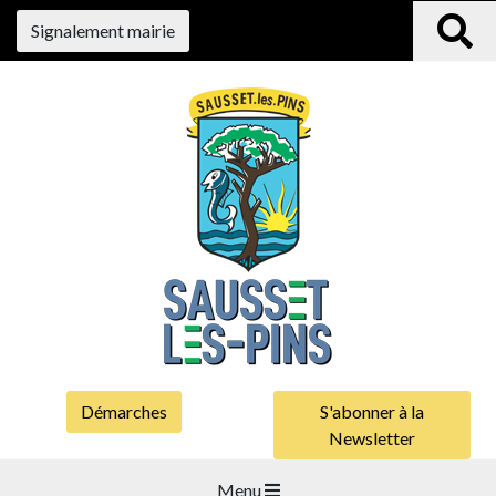
Signalement mairie
Démarches
S'abonner à la
Newsletter
Menu