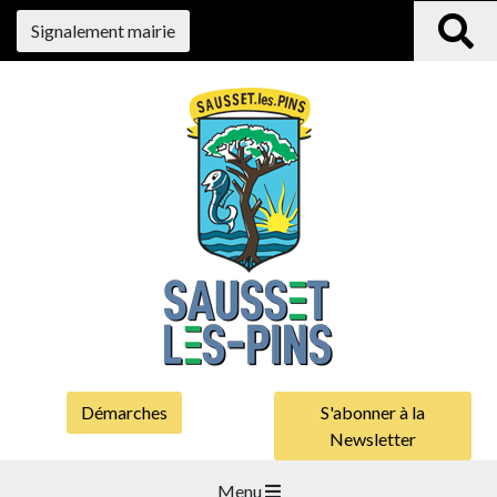
Signalement mairie
Démarches
S'abonner à la
Newsletter
Menu