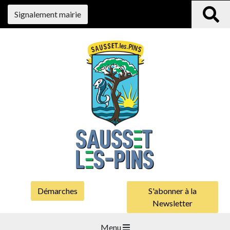
Signalement mairie
Démarches
S'abonner à la
Newsletter
Menu