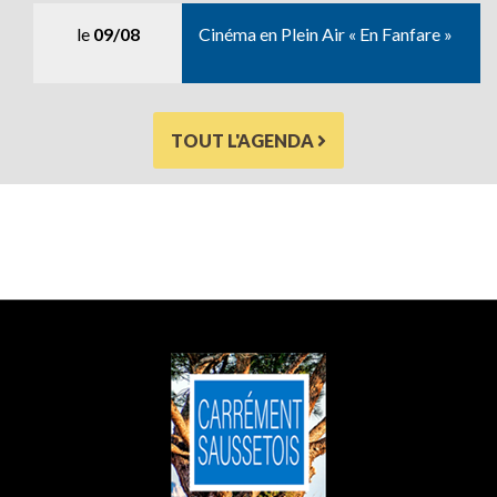
le
09/08
Cinéma en Plein Air « En Fanfare »
TOUT L'AGENDA