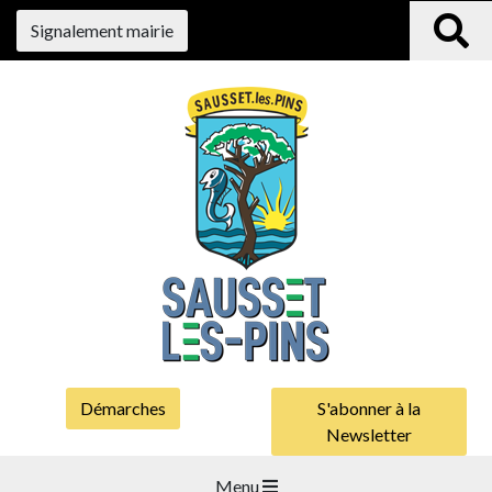
Signalement mairie
Démarches
S'abonner à la
Newsletter
Menu