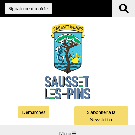
Signalement mairie
Démarches
S'abonner à la
Newsletter
Menu