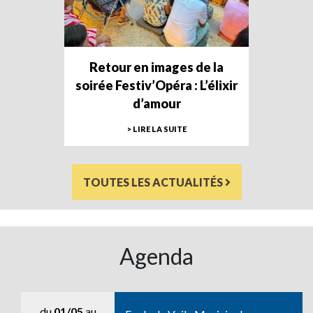
Retour en images de la
soirée Festiv’Opéra : L’élixir
d’amour
> LIRE LA SUITE
TOUTES LES ACTUALITÉS
Agenda
du
01/05
au