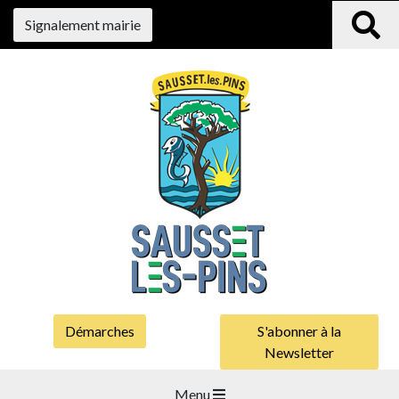
Signalement mairie
Démarches
S'abonner à la
Newsletter
Menu