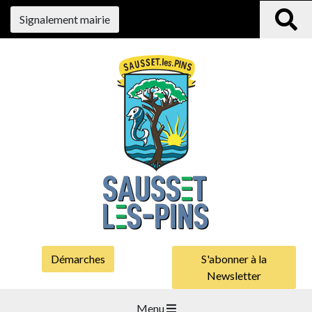
Signalement mairie
Démarches
S'abonner à la
Newsletter
Menu