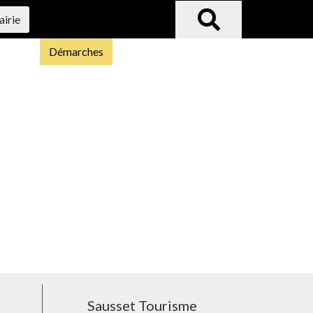
airie
Démarches
Sausset Tourisme