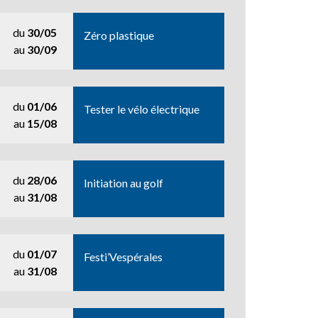
du
30/05
Zéro plastique
au
30/09
du
01/06
Tester le vélo électrique
au
15/08
du
28/06
Initiation au golf
au
31/08
du
01/07
Festi’Vespérales
au
31/08