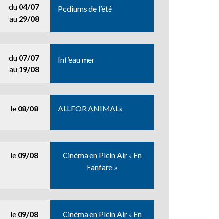
du
04/07
Podiums de l’été
au
29/08
du
07/07
Inf’eau mer
au
19/08
le
08/08
ALLFOR ANIMALs
le
09/08
Cinéma en Plein Air « En
Fanfare »
le
09/08
Cinéma en Plein Air « En