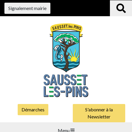
Signalement mairie
Démarches
S'abonner à la
Newsletter
Menu