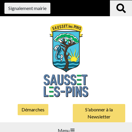
Signalement mairie
Démarches
S'abonner à la
Newsletter
Menu