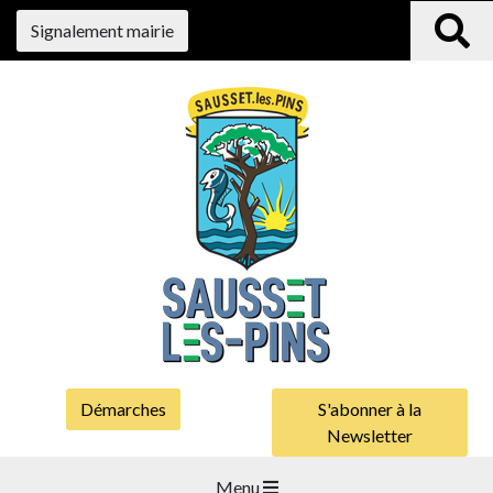
Signalement mairie
Démarches
S'abonner à la
Newsletter
Menu