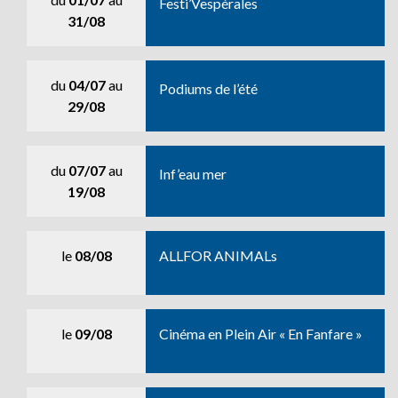
Festi’Vespérales
31/08
du
04/07
au
Podiums de l’été
29/08
du
07/07
au
Inf’eau mer
19/08
le
08/08
ALLFOR ANIMALs
le
09/08
Cinéma en Plein Air « En Fanfare »