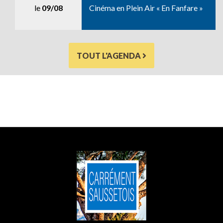
le
09/08
Cinéma en Plein Air « En Fanfare »
TOUT L'AGENDA