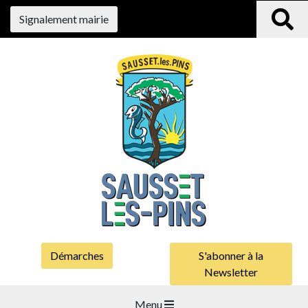
Signalement mairie
Démarches
S'abonner à la
Newsletter
Menu