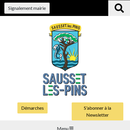
Signalement mairie
Démarches
S'abonner à la
Newsletter
Menu