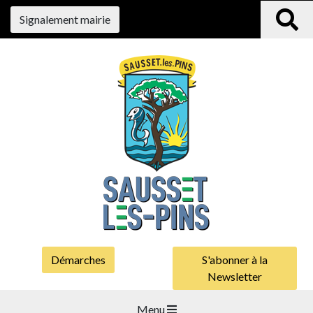
Signalement mairie
Démarches
S'abonner à la
Newsletter
Menu