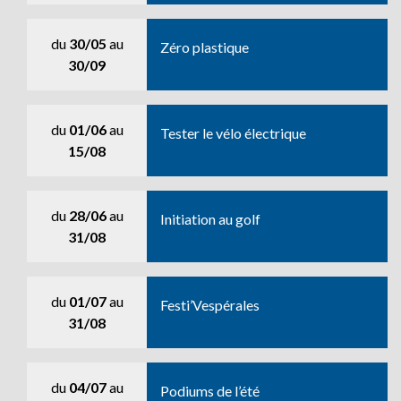
du
30/05
au
Zéro plastique
30/09
du
01/06
au
Tester le vélo électrique
15/08
du
28/06
au
Initiation au golf
31/08
du
01/07
au
Festi’Vespérales
31/08
du
04/07
au
Podiums de l’été