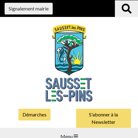
Signalement mairie
Démarches
S'abonner à la
Newsletter
Menu