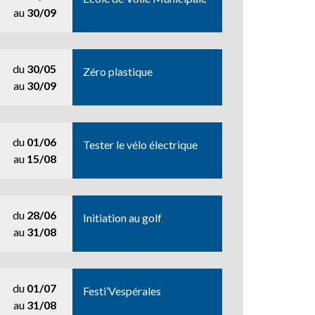
au
30/09
du
30/05
Zéro plastique
au
30/09
du
01/06
Tester le vélo électrique
au
15/08
du
28/06
Initiation au golf
au
31/08
du
01/07
Festi’Vespérales
au
31/08