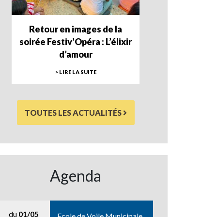
Retour en images de la
soirée Festiv’Opéra : L’élixir
d’amour
> LIRE LA SUITE
TOUTES LES ACTUALITÉS
Agenda
du
01/05
Ecole de Voile Municipale