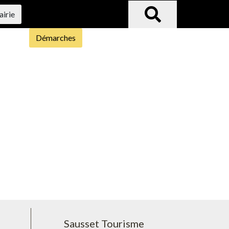
airie
Démarches
Sausset Tourisme