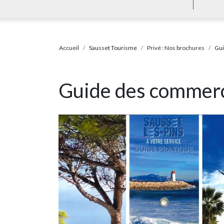
Accueil
Sausset Tourisme
Privé : Nos brochures
Gui
Guide des commer