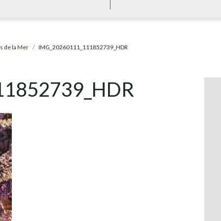
s de la Mer
IMG_20260111_111852739_HDR
11852739_HDR