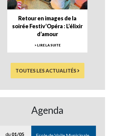
Retour en images de la
soirée Festiv’Opéra : L’élixir
d’amour
> LIRE LA SUITE
TOUTES LES ACTUALITÉS
Agenda
du
01/05
Ecole de Voile Municipale