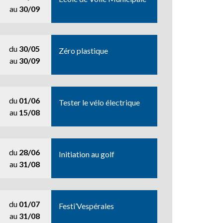
au
30/09
du
30/05
Zéro plastique
au
30/09
du
01/06
Tester le vélo électrique
au
15/08
du
28/06
Initiation au golf
au
31/08
du
01/07
Festi’Vespérales
au
31/08