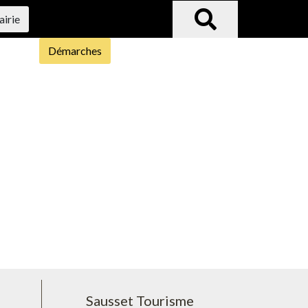
airie
Démarches
Sausset Tourisme