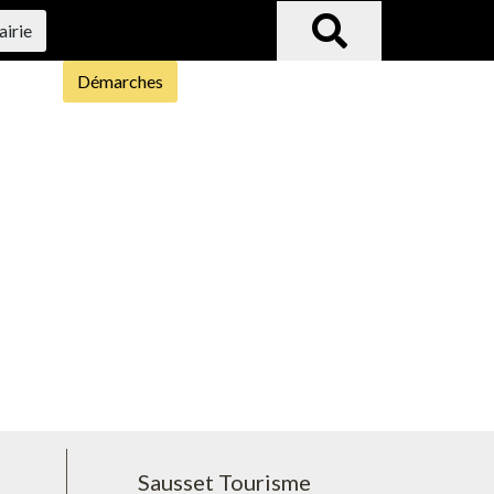
airie
Démarches
Sausset Tourisme