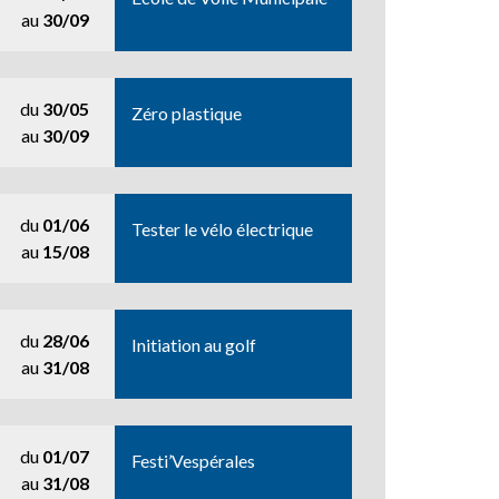
au
30/09
du
30/05
Zéro plastique
au
30/09
du
01/06
Tester le vélo électrique
au
15/08
du
28/06
Initiation au golf
au
31/08
du
01/07
Festi’Vespérales
au
31/08