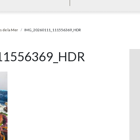
s de la Mer
IMG_20260111_111556369_HDR
11556369_HDR