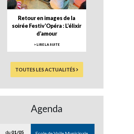
Retour en images de la
soirée Festiv’Opéra : L’élixir
d’amour
> LIRE LA SUITE
TOUTES LES ACTUALITÉS
Agenda
du
01/05
Ecole de Voile Municipale