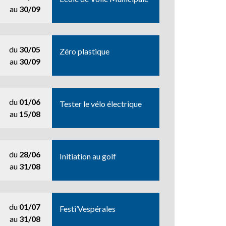
au
30/09
du
30/05
Zéro plastique
au
30/09
du
01/06
Tester le vélo électrique
au
15/08
du
28/06
Initiation au golf
au
31/08
du
01/07
Festi’Vespérales
au
31/08