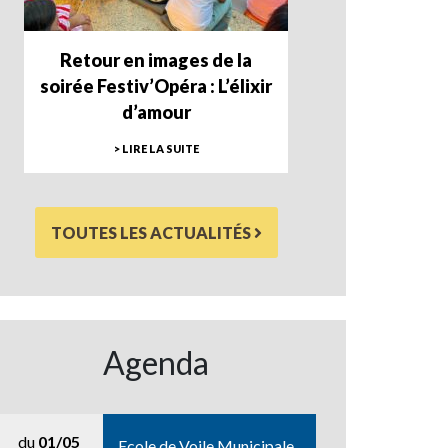
Retour en images de la
soirée Festiv’Opéra : L’élixir
d’amour
> LIRE LA SUITE
TOUTES LES ACTUALITÉS
Agenda
du
01/05
Ecole de Voile Municipale