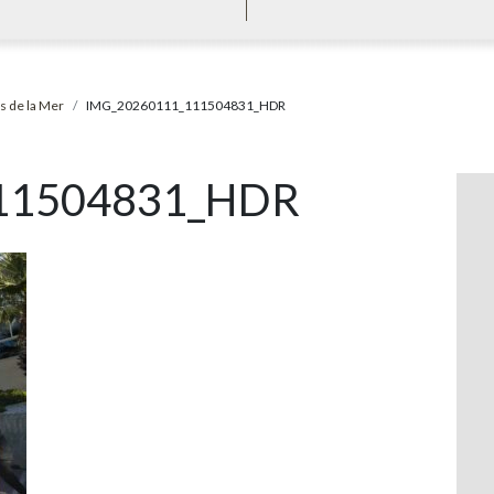
s de la Mer
IMG_20260111_111504831_HDR
11504831_HDR