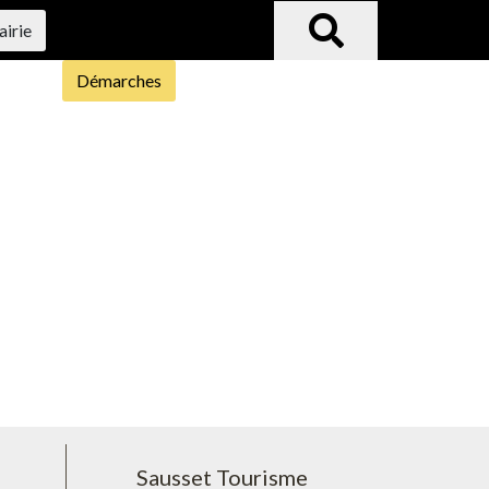
airie
Démarches
Sausset Tourisme