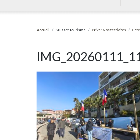
Accueil
Sausset Tourisme
Privé : Nos festivités
Fête
IMG_20260111_1