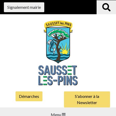
Signalement mairie
Démarches
S'abonner à la
Newsletter
Menu