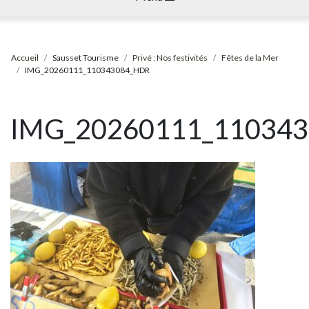
Accueil
Sausset Tourisme
Privé : Nos festivités
Fêtes de la Mer
IMG_20260111_110343084_HDR
IMG_20260111_11034