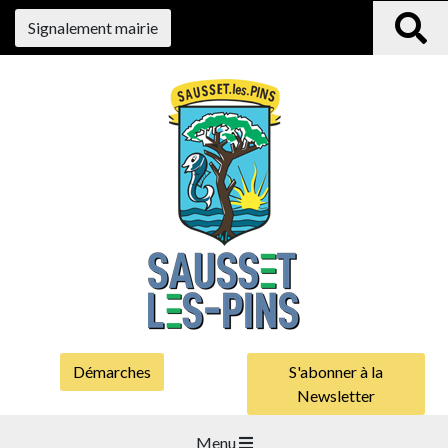
Signalement mairie
Démarches
S'abonner à la
Newsletter
Menu