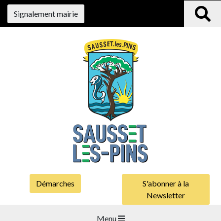
Signalement mairie
Démarches
S'abonner à la
Newsletter
Menu