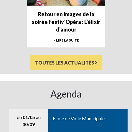
Retour en images de la
soirée Festiv’Opéra : L’élixir
d’amour
> LIRE LA SUITE
TOUTES LES ACTUALITÉS
Agenda
du
01/05
au
Ecole de Voile Municipale
30/09