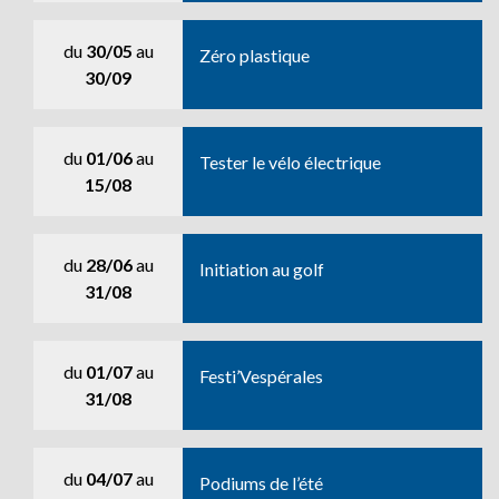
du
30/05
au
Zéro plastique
30/09
du
01/06
au
Tester le vélo électrique
15/08
du
28/06
au
Initiation au golf
31/08
du
01/07
au
Festi’Vespérales
31/08
du
04/07
au
Podiums de l’été