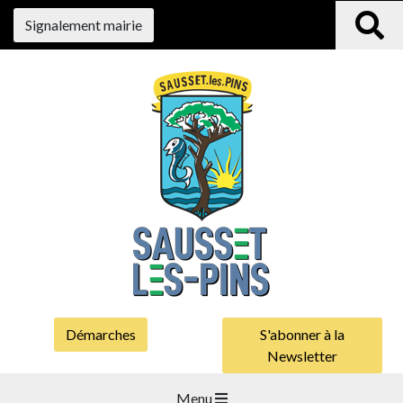
Signalement mairie
Démarches
S'abonner à la
Newsletter
Menu