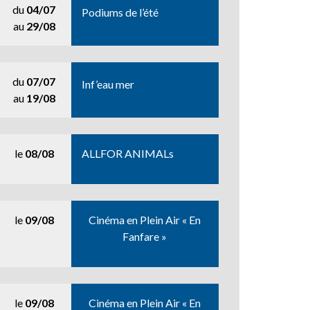
du
04/07
Podiums de l’été
au
29/08
du
07/07
Inf’eau mer
au
19/08
le
08/08
ALLFOR ANIMALs
le
09/08
Cinéma en Plein Air « En
Fanfare »
le
09/08
Cinéma en Plein Air « En