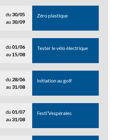
du
30/05
Zéro plastique
au
30/09
du
01/06
Tester le vélo électrique
au
15/08
du
28/06
Initiation au golf
au
31/08
du
01/07
Festi’Vespérales
au
31/08