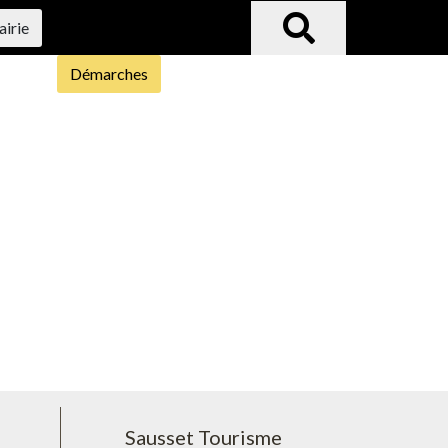
airie
Démarches
Sausset Tourisme