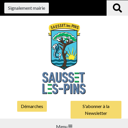
Signalement mairie
Démarches
S'abonner à la
Newsletter
Menu