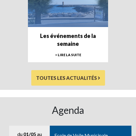
Les événements de la
semaine
> LIRE LA SUITE
TOUTES LES ACTUALITÉS
Agenda
du
01/05
au
Ecole de Voile Municipale