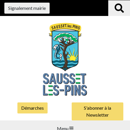
Signalement mairie
Démarches
S'abonner à la
Newsletter
Menu