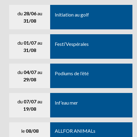
du
28/06
au
Initiation au golf
31/08
du
01/07
au
Festi’Vespérales
31/08
du
04/07
au
Podiums de l’été
29/08
du
07/07
au
Inf’eau mer
19/08
le
08/08
ALLFOR ANIMALs