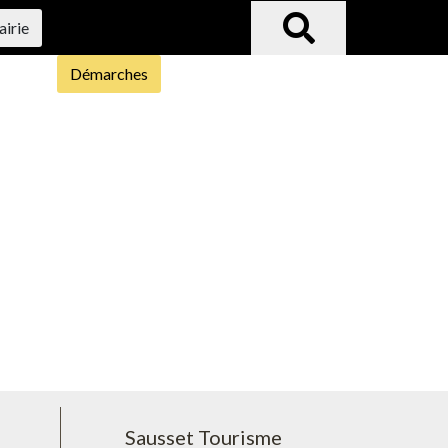
airie
Démarches
Sausset Tourisme