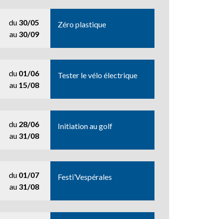
du
30/05
Zéro plastique
au
30/09
du
01/06
Tester le vélo électrique
au
15/08
du
28/06
Initiation au golf
au
31/08
du
01/07
Festi’Vespérales
au
31/08