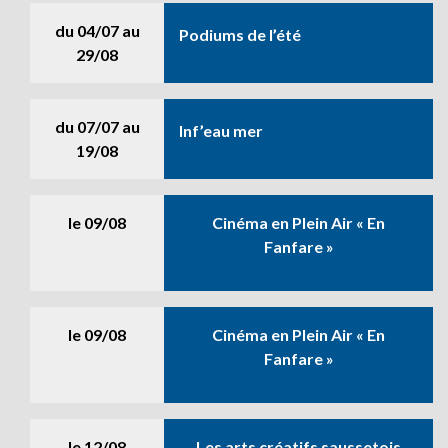
du
04/07
au
Podiums de l’été
29/08
du
07/07
au
Inf’eau mer
19/08
le
09/08
Cinéma en Plein Air « En
Fanfare »
le
09/08
Cinéma en Plein Air « En
Fanfare »
le
12/08
Les arts créatifs saussetois