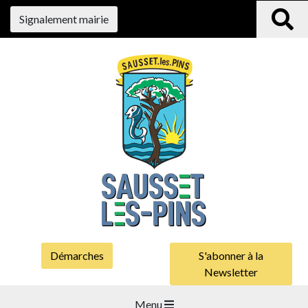
Signalement mairie
Démarches
S'abonner à la
Newsletter
Menu