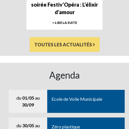
soirée Festiv’Opéra : L’élixir
d’amour
> LIRE LA SUITE
TOUTES LES ACTUALITÉS
Agenda
du
01/05
au
Ecole de Voile Municipale
30/09
du
30/05
au
Zéro plastique