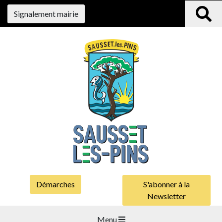
Signalement mairie
Démarches
S'abonner à la
Newsletter
Menu