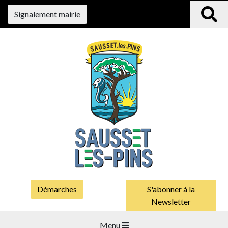
Signalement mairie
Démarches
S'abonner à la
Newsletter
Menu