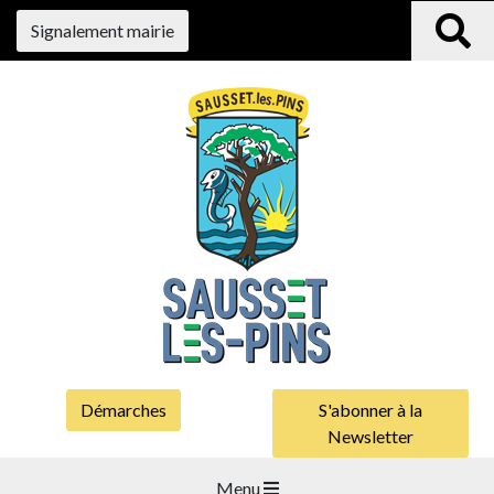
Signalement mairie
Démarches
S'abonner à la
Newsletter
Menu