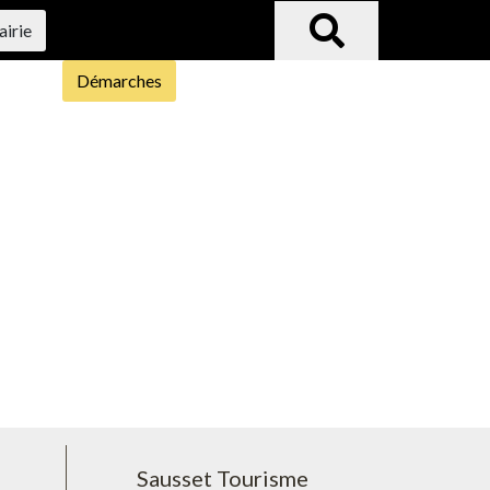
airie
Démarches
Sausset Tourisme