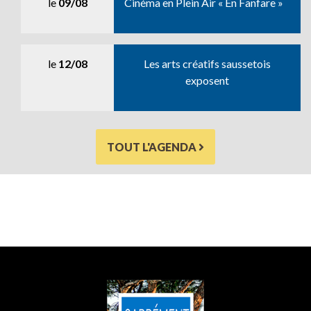
le
09/08
Cinéma en Plein Air « En Fanfare »
le
12/08
Les arts créatifs saussetois
exposent
TOUT L'AGENDA