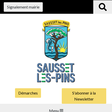
Signalement mairie
Démarches
S'abonner à la
Newsletter
Menu