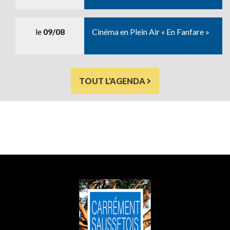
le
09/08
Cinéma en Plein Air « En Fanfare »
TOUT L'AGENDA