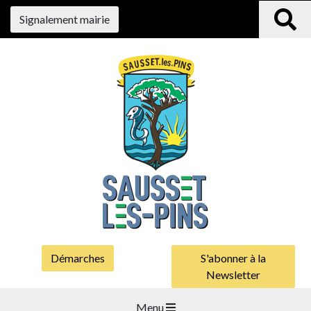
Signalement mairie
Démarches
S'abonner à la
Newsletter
Menu