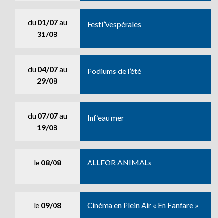
du
01/07
au
Festi’Vespérales
31/08
du
04/07
au
Podiums de l’été
29/08
du
07/07
au
Inf’eau mer
19/08
le
08/08
ALLFOR ANIMALs
le
09/08
Cinéma en Plein Air « En Fanfare »