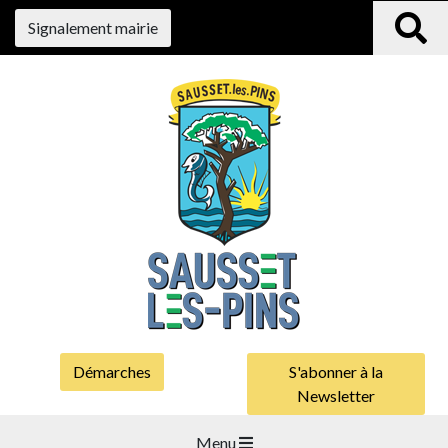
Signalement mairie
Démarches
S'abonner à la
Newsletter
Menu