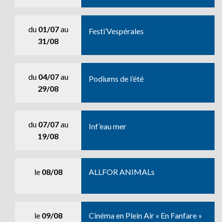
du
01/07
au
Festi’Vespérales
31/08
du
04/07
au
Podiums de l’été
29/08
du
07/07
au
Inf’eau mer
19/08
le
08/08
ALLFOR ANIMALs
le
09/08
Cinéma en Plein Air « En Fanfare »