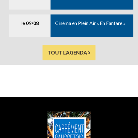
le
09/08
Cinéma en Plein Air « En Fanfare »
TOUT L'AGENDA