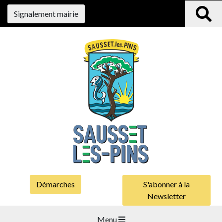
Signalement mairie
Démarches
S'abonner à la
Newsletter
Menu