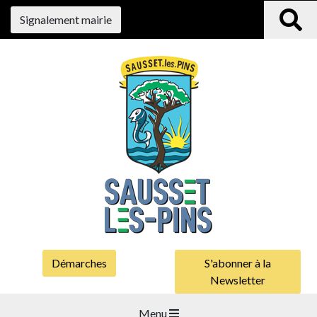
Signalement mairie
Démarches
S'abonner à la
Newsletter
Menu