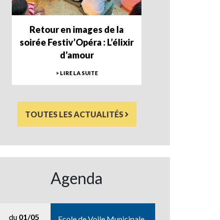
Retour en images de la
soirée Festiv’Opéra : L’élixir
d’amour
> LIRE LA SUITE
TOUTES LES ACTUALITÉS
Agenda
du
01/05
Ecole de Voile Municipale