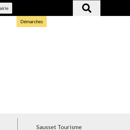
airie
Démarches
Sausset Tourisme