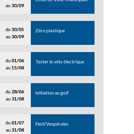
au
30/09
du
30/05
Zéro plastique
au
30/09
du
01/06
Tester le vélo électrique
au
15/08
du
28/06
Initiation au golf
au
31/08
du
01/07
Festi’Vespérales
au
31/08