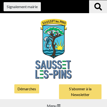
Signalement mairie
Démarches
S'abonner à la
Newsletter
Menu