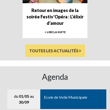
Retour en images de la
soirée Festiv’Opéra : L’élixir
d’amour
> LIRE LA SUITE
TOUTES LES ACTUALITÉS
Agenda
du
01/05
au
Ecole de Voile Municipale
30/09